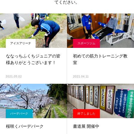
てください。
アイスアリーナ
スポーツジム
ななっちふくちジュニアの皆
初めての筋力トレーニング教
様ありがとうございます！
室
2021.05.02
2021.04.11
バーデパーク
終了しました
桜咲くバーデパーク
書道展 開催中