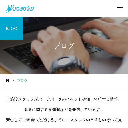
BLOG
ブログ
プール
温泉
バーデパーク
バーデパーク
ブログ
【最優秀賞】達者村花壇コ
ふるさと南部からのエ
ンクール
便
スポーツジム
運動教室
当施設スタッフがバーデパークのイベントや知って得する情報、
健康に関する豆知識などを発信しています。
安心してご来場いただけるように、スタッフの日常ものぞいて見